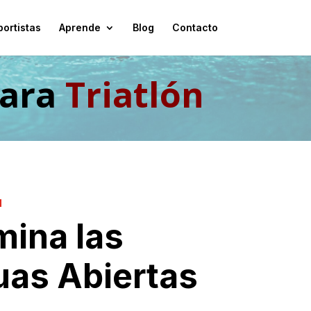
ortistas
Aprende
Blog
Contacto
ara
Triatlón
N
ina las
as Abiertas